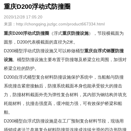
重庆D200浮动式防撞圈
2020/12/28 17:05:20
来源：http://chongqing.jszlgc.com/product667334.html
重庆D200浮动式防撞圈
（浮式
重庆防撞设施
），节段横截面为
圆形，D200代表横截面的直径为2米。
D200桶型浮动式防撞设施又可以称做桶型
重庆自浮式钢覆防撞
设施
。桶型防撞设施主要布置于防撞墩及桥梁立柱周围，加强对
桥梁立柱的防护。
D200自浮式桶型复合材料防撞设施保护系统中，当船舶与防撞
系统撞击紧密接触后，防撞系统截面本身也能承受较大的撞击
力，防撞材料截面外壳为弹性复合材料，其内部为钢结构并填充
耗能材料，抗撞击强度高，缓冲能力强，可有效保护桥梁和船
舶。
D200桶型自浮式防撞设施是在工厂预制复合材料节段，现场用
插销或者法兰盘将复合材料防撞筒连接成连续光滑的四边形防撞